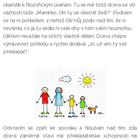
okamžik k filozofickým úvahám. Tu se mě totiž dcera se vší
vážností táže: „Maminko, čím ty se vlastně živíš?“ Podívám
se na ni pohledem, z nehož čiší můj podiv nad tím, že si
nevšimla, co já tu vedle ní celé dny v tom svém houmofisu
(dětem neustále na očích) vlastně dělám. Dcera chápe
výmluvnost pohledu a rychle dodává: „Jó, už vim, ty seš
překladač!“
Odvracím se zpět ke sporáku a hloubám nad tím, zda
dcera záměrně staví mé překladatelské schopnosti na