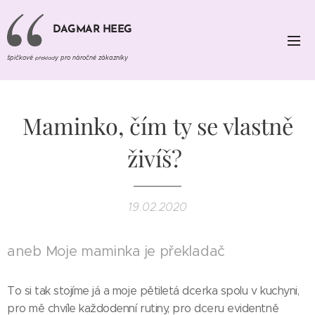
DAGMAR HEEG
špičkové
y pro náročné zákazníky
překlad
Maminko, čím ty se vlastně
živíš?
19.02.2020
aneb Moje maminka je překladač
To si tak stojíme já a moje pětiletá dcerka spolu v kuchyni,
pro mě chvíle každodenní rutiny, pro dceru evidentně