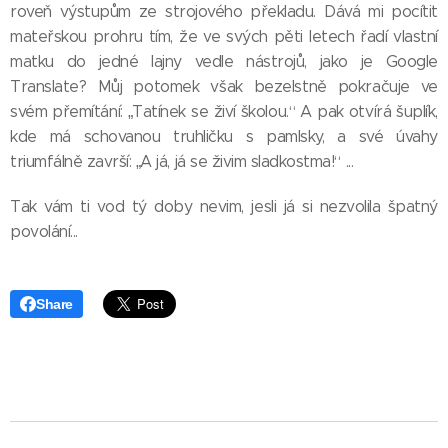
roveň výstupům ze strojového překladu. Dává mi pocítit
mateřskou prohru tím, že ve svých pěti letech řadí vlastní
matku do jedné lajny vedle nástrojů, jako je Google
Translate? Můj potomek však bezelstně pokračuje ve
svém přemítání: „Tatínek se živí školou.“ A pak otvírá šuplík,
kde má schovanou truhličku s pamlsky, a své úvahy
triumfálně završí: „A já, já se živim sladkostma!“ ...
Tak vám ti vod tý doby nevim, jesli já si nezvolila špatný
povolání...
Share