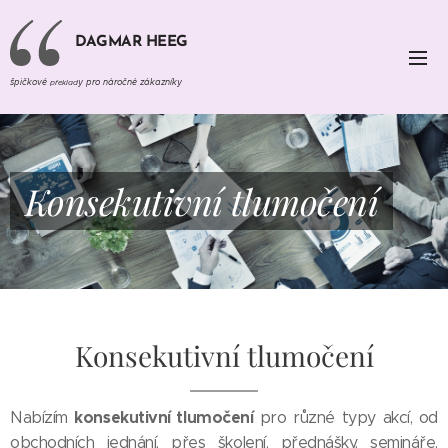
DAGMAR HEEG
špičkové
y pro náročné zákazníky
překlad
Konsekutivní tlumočení
Konsekutivní tlumočení
konsekutivní tlumočení
Nabízím
pro různé typy akcí, od
obchodních jednání, přes školení, přednášky, semináře,