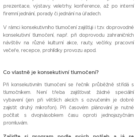
prezentace, výstavy, veletrhy, konference, až po interní
firemní jednání, porady či jednání na úřadech.
V rámci konsekutivního tlumočení zajišťuji i tzv. doprovodné
konsekutivní tlumočení, např. při doprovodu zahraničních
návštěv na různé kulturní akce, rauty, večírky, pracovní
večeře, recepce, prohlídky provozu apod.
Co vlastně je konsekutivní tlumočení?
Při konsekutivním tlumočení se řečník průběžně střídá s
tlumočníkem. Není třeba zajišťovat žádné speciální
vybavení (jen při větších akcích s ozvučením je dobré
zajistit druhý mikrofon). Při časovém plánování je nutné
počítat s dvojnásobkem času oproti jednojazyčnám
promluvám.
Zařiďte si program podle svých potřeb a já se