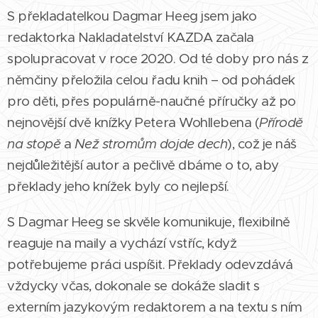
S překladatelkou Dagmar Heeg jsem jako
redaktorka Nakladatelství KAZDA začala
spolupracovat v roce 2020. Od té doby pro nás z
němčiny přeložila celou řadu knih – od pohádek
pro děti, přes populárně-naučné příručky až po
nejnovější dvě knížky Petera Wohllebena (
Přírodě
na stopě
a
Než stromům dojde dech
), což je náš
nejdůležitější autor a pečlivě dbáme o to, aby
překlady jeho knížek byly co nejlepší.
S Dagmar Heeg se skvěle komunikuje, flexibilně
reaguje na maily a vychází vstříc, když
potřebujeme práci uspíšit. Překlady odevzdává
vždycky včas, dokonale se dokáže sladit s
externím jazykovým redaktorem a na textu s ním