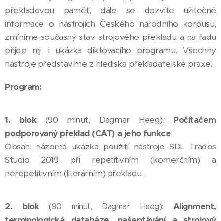
překladovou paměť, dále se dozvíte užitečné
informace o nástrojích Českého národního korpusu,
zmíníme současný stav strojového překladu a na řadu
přijde mj. i ukázka diktovacího programu. Všechny
nástroje představíme z hlediska překladatelské praxe.
Program:
1. blok
(90 minut, Dagmar Heeg):
Počítačem
podporovaný překlad (CAT) a jeho funkce
Obsah: názorná ukázka použití nástroje SDL Trados
Studio 2019 při repetitivním (komerčním) a
nerepetitivním (literárním) překladu.
2. blok
Alignment,
(90 minut, Dagmar Heeg):
terminologická databáze, našeptávání a strojový