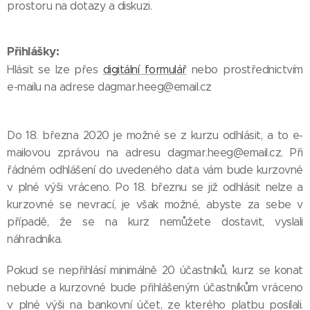
prostoru na dotazy a diskuzi.
Přihlášky:
Hlásit se lze přes
digitální formulář
nebo prostřednictvím
e-mailu na adrese dagmar.heeg@email.cz
Do 18. března 2020 je možné se z kurzu odhlásit, a to e-
mailovou zprávou na adresu dagmar.heeg@email.cz. Při
řádném odhlášení do uvedeného data vám bude kurzovné
v plné výši vráceno. Po 18. březnu se již odhlásit nelze a
kurzovné se nevrací, je však možné, abyste za sebe v
případě, že se na kurz nemůžete dostavit, vyslali
náhradníka.
Pokud se nepřihlásí minimálně 20 účastníků, kurz se konat
nebude a kurzovné bude přihlášeným účastníkům vráceno
v plné výši na bankovní účet, ze kterého platbu posílali.