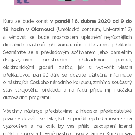
v pondělí 6. dubna 2020
od 9 do
Kurz se bude konat
18 hodin
v Olomouci
(Umělecké centrum, Univerzitní 3)
a věnovat se bude možnostem uplatnění nejrůznějších
digitálních nástrojů při komerčním i literárním překladu.
Seznámíte se s překladovým softwarem, jeho paralelním
dvojjazyčným prostředím, překladovou pamětí,
elektronickými glosáři, zjistíte, jak si vytvořit vlastní
překladovou paměť, dále se dozvíte užitečné informace
o nástrojích Českého národního korpusu, zmíníme současný
stav strojového překladu a na řadu přijde mj. i ukázka
diktovacího programu.
Všechny nástroje představíme z hlediska překladatelské
praxe a dozvíte se také, kde si pořídit jejich demoverze na
vyzkoušení a na kolik by vás přišlo zakoupení licencí
(některé prezentované nástroje jsou zdarma). Kurzem vás