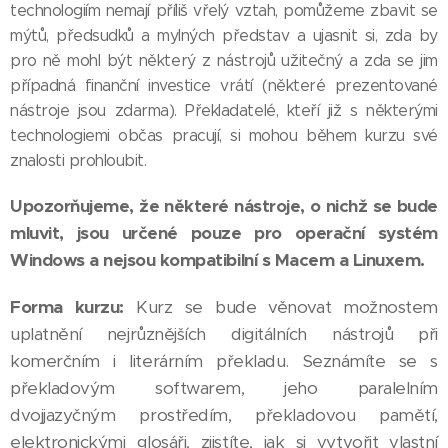
technologiím nemají příliš vřelý vztah, pomůžeme zbavit se
mýtů, předsudků a mylných představ a ujasnit si, zda by
pro ně mohl být některý z nástrojů užitečný a zda se jim
případná finanční investice vrátí (některé prezentované
nástroje jsou zdarma). Překladatelé, kteří již s některými
technologiemi občas pracují, si mohou během kurzu své
znalosti prohloubit.
Upozorňujeme, že některé nástroje, o nichž se bude
mluvit, jsou určené pouze pro operační systém
Windows a nejsou kompatibilní s Macem a Linuxem.
Forma kurzu:
Kurz se bude věnovat možnostem
uplatnění nejrůznějších digitálních nástrojů při
komerčním i literárním překladu. Seznámíte se s
překladovým softwarem, jeho paralelním
dvojjazyčným prostředím, překladovou pamětí,
elektronickými glosáři, zjistíte, jak si vytvořit vlastní