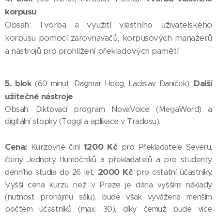
korpusu
Obsah: Tvorba a využití vlastního uživatelského
korpusu pomocí zarovnavačů, korpusových manažerů
a nástrojů pro prohlížení překladových pamětí
5. blok
Další
(60 minut, Dagmar Heeg, Ladislav Daníček):
užitečné nástroje
Obsah: Diktovací program NovaVoice (MegaWord) a
digitální stopky (Toggl a aplikace v Tradosu).
Cena:
1200 Kč
Kurzovné činí
pro Překladatele Severu,
členy Jednoty tlumočníků a překladatelů a pro studenty
2000 Kč
denního studia do 26 let,
pro ostatní účastníky.
Vyšší cena kurzu než v Praze je dána vyššími náklady
(nutnost pronájmu sálu), bude však vyvážena menším
počtem účastníků (max. 30), díky čemuž bude více