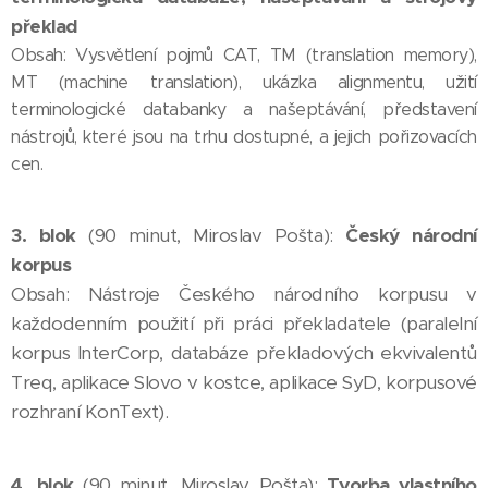
překlad
Obsah: Vysvětlení pojmů CAT, TM (translation memory),
MT (machine translation), ukázka alignmentu, užití
terminologické databanky a našeptávání, představení
nástrojů, které jsou na trhu dostupné, a jejich pořizovacích
cen.
3. blok
(90 minut, Miroslav Pošta):
Český národní
korpus
Obsah: Nástroje Českého národního korpusu v
každodenním použití při práci překladatele (paralelní
korpus InterCorp, databáze překladových ekvivalentů
Treq, aplikace Slovo v kostce, aplikace SyD, korpusové
rozhraní KonText).
4. blok
(90 minut, Miroslav Pošta):
Tvorba vlastního