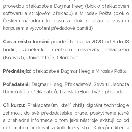
provedou překladatelé Dagmar Heeg (blok o překladovém
softwaru a strojovém překladu) a Miroslav Pošta (blok o
Českém národním korpusu a blok o práci s vlastním
korpusem a vytvoření překladové paměti).
Čas a místo konání:
pondělí 6. dubna 2020 od 9 do 18
hodin, Umělecké centrum univerzity Palackého
(Konvikt), Univerzitní 3, Olomouc
Přednášející:
překladatelé Dagmar Heeg a Miroslav Pošta
Pořadatelé:
Dagmar Heeg, Překladatelé Severu, Jednota
tlumočníků a překladatelů, TranslatoBlog, Tváře překladu
Cíl kurzu:
Překladatelům, kteří chtějí digitální technologie
zahrnout do své překladatelské praxe, poskytneme jasné
a přehledné informace o tom, jaké nástroje existují, co od
nich mohou očekávat a kolik který stojí. Kolegům, kteří k