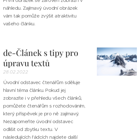
První obrázek se zároveň zobrazí i v
náhledu. Zajímavý úvodní obrázek
vám tak pomůže zvýšit atraktivitu
vašeho článku.
de-Článek s tipy pro
úpravu textů
28.02.2022
Úvodní odstavec čtenářům sděluje
hlavní téma článku. Pokud jej
zobrazíte i v přehledu všech článků,
pomůžete čtenářům s rozhodováním,
který příspěvek je pro ně zajímavý.
Nezapomeňte úvodní odstavec
odlišit od zbytku textu. V
následujících řádcích najdete další